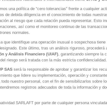
mos una política de “cero tolerancias” frente a cualquier ac
s de debida diligencia en el conocimiento de todas nuestra
ación al riesgo que cada relación pueda representar. Esto incl
eraciones, así como el monitoreo continuo de las transacci
trones normales.
 que identifique una operación inusual o sospechosa tiene la
esignado. Este último, tras un análisis riguroso, procederá 
n y Análisis Financiero (UIAF)
, garantizando siempre la c
del riesgo será tratada con la más estricta confidencialidad.
UP SAS
será la responsable de aprobar y garantizar los rec
imiento que lidere su implementación, operación y constant
odo nuestro personal, con el fin de sensibilizarlos sobre l
antendremos registros adecuados de toda la información y 
rmatividad SARLAFT por parte de cualquier persona vinculad