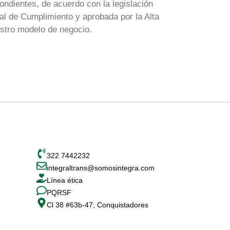
pondientes, de acuerdo con la legislación
ial de Cumplimiento y aprobada por la Alta
estro modelo de negocio.
Contáctanos
322 7442232
integraltrans@somosintegra.com
Línea ética
PQRSF
Cl 38 #63b-47, Conquistadores