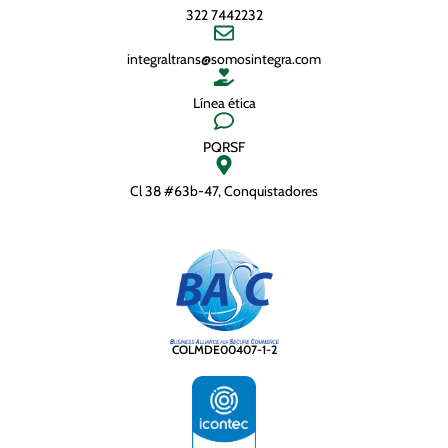
322 7442232
integraltrans@somosintegra.com
Línea ética
PQRSF
Cl 38 #63b-47, Conquistadores
COLMDE00407-1-2