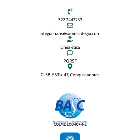
Contáctanos
322 7442232
integraltrans@somosintegra.com
Línea ética
PQRSF
Cl 38 #63b-47, Conquistadores
COLMDE00407-1-2